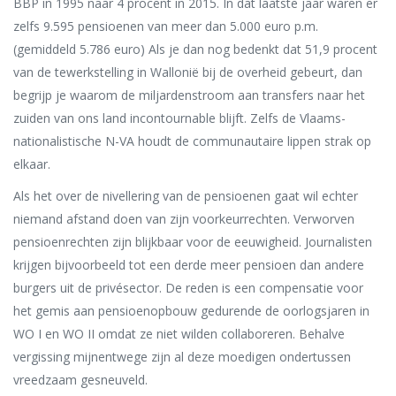
BBP in 1995 naar 4 procent in 2015. In dat laatste jaar waren er
zelfs 9.595 pensioenen van meer dan 5.000 euro p.m.
(gemiddeld 5.786 euro) Als je dan nog bedenkt dat 51,9 procent
van de tewerkstelling in Wallonië bij de overheid gebeurt, dan
begrijp je waarom de miljardenstroom aan transfers naar het
zuiden van ons land incontournable blijft. Zelfs de Vlaams-
nationalistische N-VA houdt de communautaire lippen strak op
elkaar.
Als het over de nivellering van de pensioenen gaat wil echter
niemand afstand doen van zijn voorkeurrechten. Verworven
pensioenrechten zijn blijkbaar voor de eeuwigheid. Journalisten
krijgen bijvoorbeeld tot een derde meer pensioen dan andere
burgers uit de privésector. De reden is een compensatie voor
het gemis aan pensioenopbouw gedurende de oorlogsjaren in
WO I en WO II omdat ze niet wilden collaboreren. Behalve
vergissing mijnentwege zijn al deze moedigen ondertussen
vreedzaam gesneuveld.