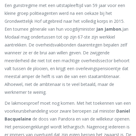
Een gunstregime met een uitstapleeftijd van 59 jaar voor een
kleine groep politieagenten werd na een oekaze bij het
Grondwettelijk Hof uitgebreid naar het volledig korps in 2015.
Een tournee génerale van hun voogdijminister
Jan Jambon.
Jan
Modaal mag ondertussen tot op zijn 67-ste zijn werkkiel
aantrekken. De overheidsvakbonden daarentegen bepalen zelf
wanneer ze er de brui aan willen geven. De zwijgende
meerderheid die niet tot een machtige overheidssector behoort
valt tussen de plooien, en krijgt een overlevingspensioentje dat
meestal amper de helft is van die van een staatambtenaar.
Alhoewel, niet de ambtenaar is te veel betaald, maar de
werknemer te weinig.
De lakmoesproef moet nog komen. Met het toekennen van een
voorkeursbehandeling voor zware beroepen zal minister
Daniel
Bacquelaine
de doos van Pandora en van de willekeur openen.
Het pensioengeklungel wordt lethargisch. Nagenoeg iedereen is
er immers van overtuigd dat zijn eigen beroep het zwaarst is. De