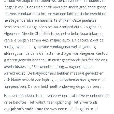
Omdat we altijd maar ouder worden, in wezen het nadeel van
langer leven, is onze bejaardenberg de snelst groeiende groep
kiesvee. Vandaar de schroom van een laffe politieke wereld om
hen tegen de zilveren haren in te strijken. Onze jaarlijkse
pensioenlast is opgelopen tot 44,2 miljard euro. Volgens de
Algemene Directie Statistiek is het netto belastbaar inkomen
van alle Belgen samen 44,5 miljard euro. Dit betekent dat de
huidige werkende generatie vandaag nauwelijks genoeg
afdraagt om de pensioenlasten te dragen van diegenen die tot
gisteren gewerkt hebben. Dit niettegenstaande het feit dat ons
overheidsbeslag 53 procent bedraagt… nagenoeg een
wereldrecord. De babyboomers hebben massaal gewerkt en
zich blauw betaald aan bijdragen, ze lachen echter groen met
hun pensioen. De overheid heeft onderweg de pot verteerd.
Het pensioendebat is al jaren verwaterd tot halve waarheden en
valse beloftes. Het walmt naar oplichting. Het Zilverfonds
van
Johan Vande Lanotte
was een marketingstunt met