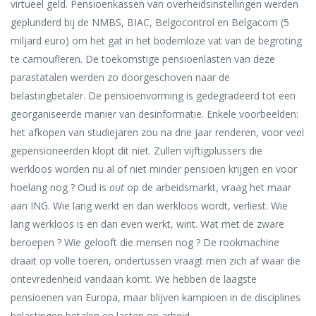
virtueel geld. Pensioenkassen van overheidsinstellingen werden
geplunderd bij de NMBS, BIAC, Belgocontrol en Belgacom (5
miljard euro) om het gat in het bodemloze vat van de begroting
te camoufleren. De toekomstige pensioenlasten van deze
parastatalen werden zo doorgeschoven naar de
belastingbetaler. De pensioenvorming is gedegradeerd tot een
georganiseerde manier van desinformatie. Enkele voorbeelden:
het afkopen van studiejaren zou na drie jaar renderen, voor veel
gepensioneerden klopt dit niet. Zullen vijftigplussers die
werkloos worden nu al of niet minder pensioen krijgen en voor
hoelang nog ? Oud is
out
op de arbeidsmarkt, vraag het maar
aan ING. Wie lang werkt en dan werkloos wordt, verliest. Wie
lang werkloos is en dan even werkt, wint. Wat met de zware
beroepen ? Wie gelooft die mensen nog ? De rookmachine
draait op volle toeren, ondertussen vraagt men zich af waar die
ontevredenheid vandaan komt. We hebben de laagste
pensioenen van Europa, maar blijven kampioen in de disciplines
belastingen betalen en lasten op arbeid.