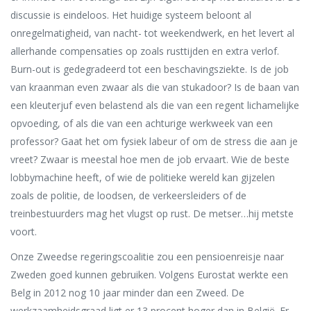
discussie is eindeloos. Het huidige systeem beloont al
onregelmatigheid, van nacht- tot weekendwerk, en het levert al
allerhande compensaties op zoals rusttijden en extra verlof.
Burn-out is gedegradeerd tot een beschavingsziekte. Is de job
van kraanman even zwaar als die van stukadoor? Is de baan van
een kleuterjuf even belastend als die van een regent lichamelijke
opvoeding, of als die van een achturige werkweek van een
professor? Gaat het om fysiek labeur of om de stress die aan je
vreet? Zwaar is meestal hoe men de job ervaart. Wie de beste
lobbymachine heeft, of wie de politieke wereld kan gijzelen
zoals de politie, de loodsen, de verkeersleiders of de
treinbestuurders mag het vlugst op rust. De metser…hij metste
voort.
Onze Zweedse regeringscoalitie zou een pensioenreisje naar
Zweden goed kunnen gebruiken. Volgens Eurostat werkte een
Belg in 2012 nog 10 jaar minder dan een Zweed. De
werkzaamheidsgraad ligt er 13 procent hoger dan in België. Er